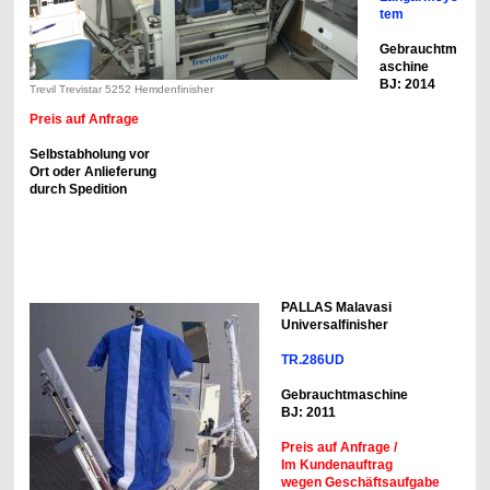
tem
Gebrauchtm
aschine
BJ: 2014
Trevil Trevistar 5252 Hemdenfinisher
Preis auf Anfrage
Selbstabholung vor
Ort oder Anlieferung
durch Spedition
PALLAS Malavasi
Universalfinisher
TR.286UD
Gebrauchtmaschine
BJ: 2011
Preis auf Anfrage /
Im Kundenauftrag
wegen Geschäftsaufgabe