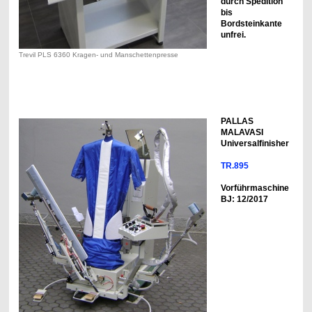
durch Spedition
bis
Bordsteinkante
unfrei.
Trevil PLS 6360 Kragen- und Manschettenpresse
PALLAS
MALAVASI
Universalfinisher
TR.895
Vorführmaschine
BJ: 12/2017