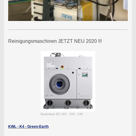
Reinigungsmaschinen JETZT NEU 2020 !!!
Eazyclean EC 115 - 124 - 135
KWL - K4 - Green-Earth