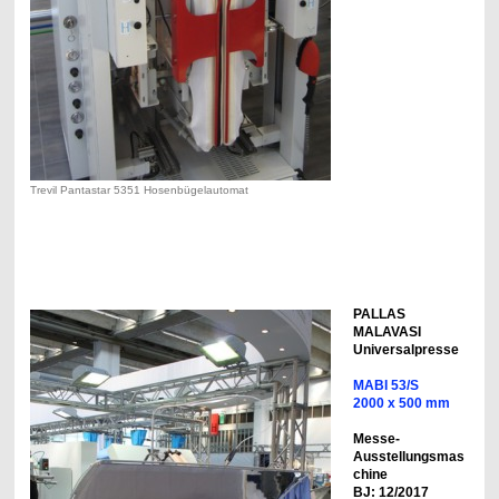
Trevil Pantastar 5351 Hosenbügelautomat
PALLAS
MALAVASI
Universalpresse
MABI 53/S
2000 x 500 mm
Messe-
Ausstellungsmas
chine
BJ: 12/2017