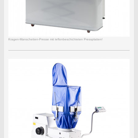
Kragen-Manschetten-Presse mit teflonbeschichteten Pressplatten!