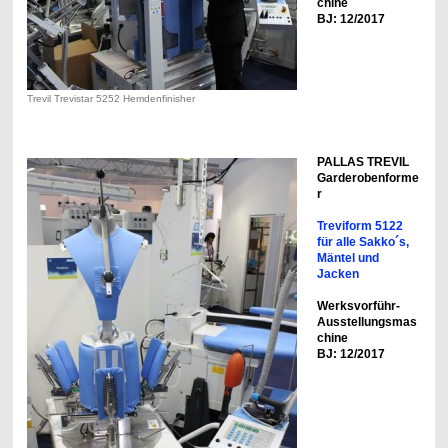
chine
BJ: 12/2017
Trevil Trevistar 5252 Hemdenfinisher
PALLAS TREVIL
Garderobenforme
r
Treviform 5122
für alle Sakko´s,
Mäntel und
Jacken
Werksvorführ-
Ausstellungsmas
chine
BJ: 12/2017