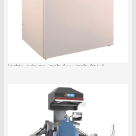
Desinfektion mit dem neuen Trevi-San Mini und Trevi-San Maxi 2020