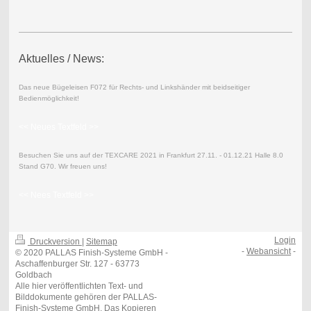
Aktuelles / News:
Das neue Bügeleisen F072 für Rechts- und Linkshänder mit beidseitiger
Bedienmöglichkeit!
<< Neues Textfeld >>
Besuchen Sie uns auf der TEXCARE 2021 in Frankfurt 27.11. - 01.12.21 Halle 8.0
Stand G70. Wir freuen uns!
<< Nees Textfeld >>
Login
Druckversion
|
Sitemap
-
Webansicht
-
© 2020 PALLAS Finish-Systeme GmbH -
Aschaffenburger Str. 127 - 63773
Goldbach
Alle hier veröffentlichten Text- und
Bilddokumente gehören der PALLAS-
Finish-Systeme GmbH. Das Kopieren