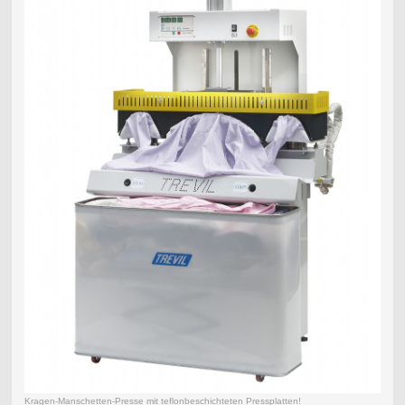
Kragen-Manschetten-Presse mit teflonbeschichteten Pressplatten!