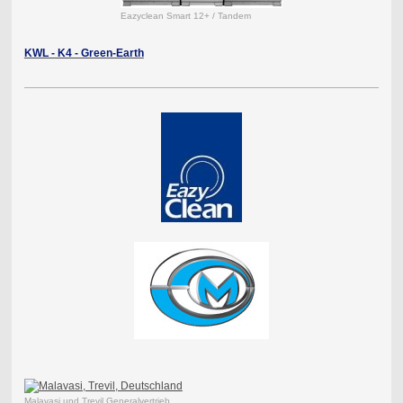
Eazyclean Smart 12+ / Tandem
KWL - K4 - Green-Earth
Malavasi und Trevil Generalvertrieb