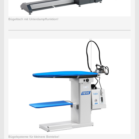
Bügeltisch mit Unterdampffunktion!
Bügelsysteme für kleinere Betriebe!