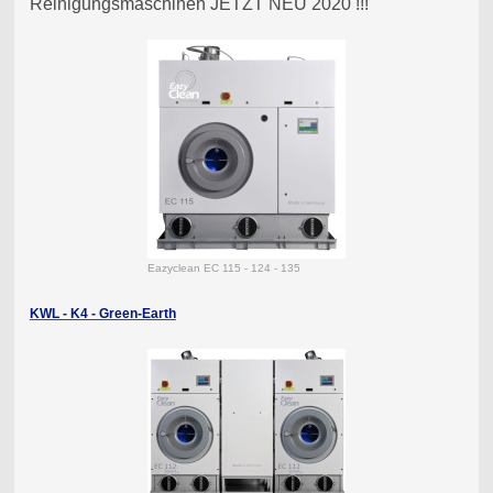
Reinigungsmaschinen JETZT NEU 2020 !!!
Eazyclean EC 115 - 124 - 135
KWL - K4 - Green-Earth