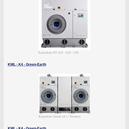
Eazyclean EC 115 - 124 - 135
KWL - K4 - Green-Earth
Eazyclean Smart 12+ / Tandem
KWL - K4 - Green-Earth