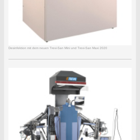
Desinfektion mit dem neuen Trevi-San Mini und Trevi-San Maxi 2020