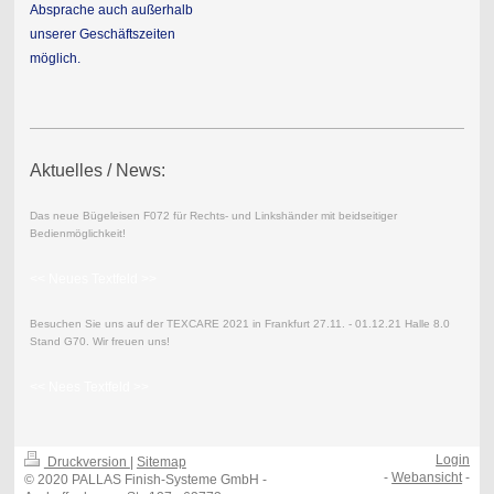
Absprache auch außerhalb
unserer Geschäftszeiten
möglich.
Aktuelles / News:
Das neue Bügeleisen F072 für Rechts- und Linkshänder mit beidseitiger
Bedienmöglichkeit!
<< Neues Textfeld >>
Besuchen Sie uns auf der TEXCARE 2021 in Frankfurt 27.11. - 01.12.21 Halle 8.0
Stand G70. Wir freuen uns!
<< Nees Textfeld >>
Login
Druckversion
|
Sitemap
-
Webansicht
-
© 2020 PALLAS Finish-Systeme GmbH -