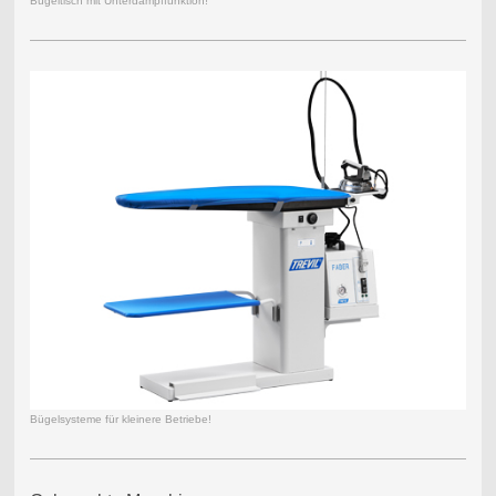
Bügeltisch mit Unterdampffunktion!
Bügelsysteme für kleinere Betriebe!