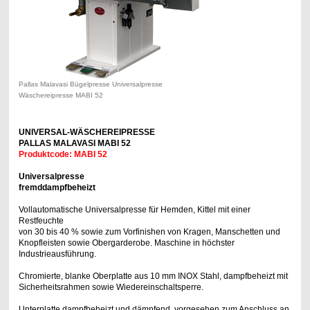
Pallas Malavasi Bügelpresse Universalpresse
Wäschereipresse MABI 52
x
UNIVERSAL-WÄSCHEREIPRESSE
PALLAS MALAVASI MABI 52
Produktcode: MABI 52
Universalpresse
fremddampfbeheizt
Vollautomatische Universalpresse für Hemden, Kittel mit einer
Restfeuchte
von 30 bis 40 % sowie zum Vorfinishen von Kragen, Manschetten und
Knopfleisten sowie Obergarderobe. Maschine in höchster
Industrieausführung.
Chromierte, blanke Oberplatte aus 10 mm INOX Stahl, dampfbeheizt mit
Sicherheitsrahmen sowie Wiedereinschaltsperre.
Unterplatte dampfbeheizt und dämpfend, vorgesehen zum Anschluss an