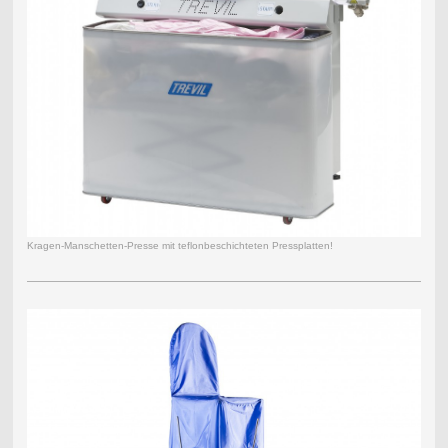
Kragen-Manschetten-Presse mit teflonbeschichteten Pressplatten!