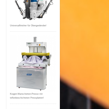
Universalfinisher für Obergarderobe!
Kragen-Manschetten-Presse mit
teflonbeschichteten Pressplatten!