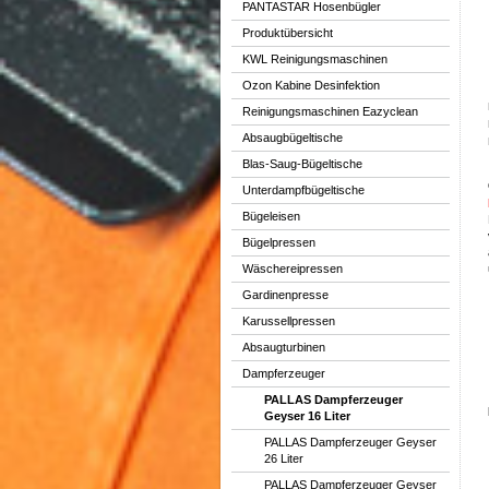
PANTASTAR Hosenbügler
Produktübersicht
KWL Reinigungsmaschinen
Ozon Kabine Desinfektion
Reinigungsmaschinen Eazyclean
Absaugbügeltische
Blas-Saug-Bügeltische
Unterdampfbügeltische
Bügeleisen
Bügelpressen
Wäschereipressen
Gardinenpresse
Karussellpressen
Absaugturbinen
Dampferzeuger
PALLAS Dampferzeuger
Geyser 16 Liter
PALLAS Dampferzeuger Geyser
26 Liter
PALLAS Dampferzeuger Geyser