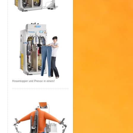
<< Neues Textfeld >>
Hosentopper und Presse in einem!