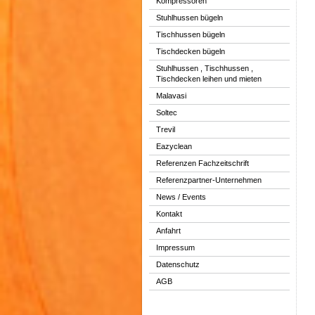
Kompressoren
Stuhlhussen bügeln
Tischhussen bügeln
Tischdecken bügeln
Stuhlhussen , Tischhussen ,
Tischdecken leihen und mieten
Malavasi
Soltec
Trevil
Eazyclean
Referenzen Fachzeitschrift
Referenzpartner-Unternehmen
News / Events
Kontakt
Anfahrt
Impressum
Datenschutz
AGB