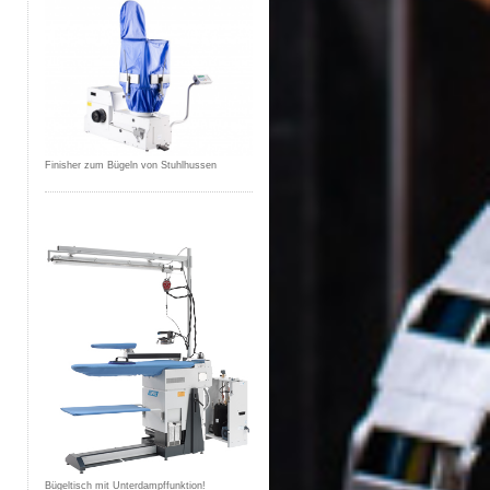
Finisher zum Bügeln von Stuhlhussen
Bügeltisch mit Unterdampffunktion!