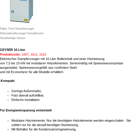
Pallas Trevil Dampferzeuger
Elektrodampferzeuger Dampfkessel
Dampfanlage Geyser
GEYSER 16 Liter
Produktcode:
1607, 1612, 1615
Elektrischer Dampferzeuger mit 16 Liter Boilerinhalt und einer Heizleistung
von 7,5 bis 15 kW mit modularen Heizelementen. Serienmäßig mit Speisewasserpumpe
ausgestattet. Speisewassergefäß aus rostfreiem Stahl
und mit Economizer für alle Modelle erhältlich.
Kompakt
Geringe Außenmaße,
Fast überall aufstellbar,
Einfache Installation.
Für Energieeinsparung entwickelt
Modulare Heizelemente: Nur die benötigten Heizelemente werden eingeschaltet - Sie
zahlen nur für die aktuell benötigte Heizleistung,
Mit Behälter für die Kondensatrückgewinnung,