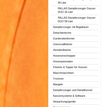
58 Liter
PALLAS Dampferzeuger Geyser
DUO 26 Liter
PALLAS Dampferzeuger Geyser
DUO 58 Liter
Dampferzeuger mit Bügeleisen
Detachiertische
Garderobenformer
Universalfinisher
Hemdenfinisher
Hosenstrecktopper
Hosenautomaten
Finisher & Topper für Hussen
Waschmaschinen
Trockner
Mangeln
Dampferzeuger und Dampfkessel
Kassensysteme & Software
Verpackungsgeräte