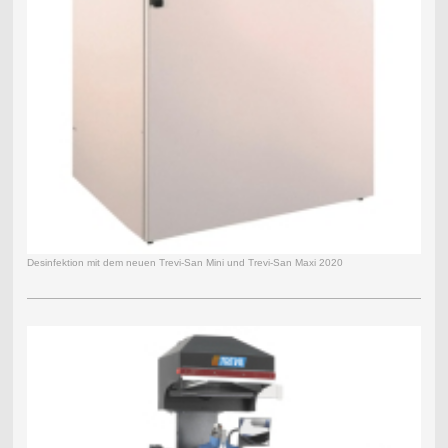
Desinfektion mit dem neuen Trevi-San Mini und Trevi-San Maxi 2020