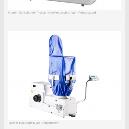
Kragen-Manschetten-Presse mit teflonbeschichteten Pressplatten!
Finisher zum Bügeln von Stuhlhussen