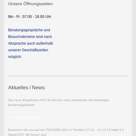
Unsere Öffnungszeiten:
Mo - Fr : 07.00 - 18.00 Uhr
Beratungsgespräche und
Besuchstermine sind nach
Absprache auch außerhalb
unserer Geschäftszeiten
möglich.
Aktuelles / News:
Das neue Bügeleisen F072 für Rechts- und Linkshänder mit beidseitiger
Bedienmöglichkeit!
<< Neues Textfeld >>
Besuchen Sie uns auf der TEXCARE 2021 in Frankfurt 27.11. - 01.12.21 Halle 8.0
Stand G70. Wir freuen uns!