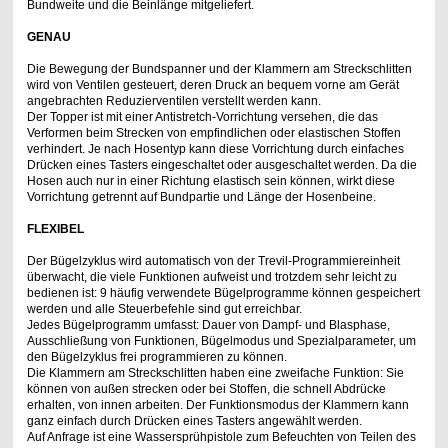
Bundweite und die Beinlänge mitgeliefert.
GENAU
Die Bewegung der Bundspanner und der Klammern am Streckschlitten
wird von Ventilen gesteuert, deren Druck an bequem vorne am Gerät
angebrachten Reduzierventilen verstellt werden kann.
Der Topper ist mit einer Antistretch-Vorrichtung versehen, die das
Verformen beim Strecken von empfindlichen oder elastischen Stoffen
verhindert. Je nach Hosentyp kann diese Vorrichtung durch einfaches
Drücken eines Tasters eingeschaltet oder ausgeschaltet werden. Da die
Hosen auch nur in einer Richtung elastisch sein können, wirkt diese
Vorrichtung getrennt auf Bundpartie und Länge der Hosenbeine.
FLEXIBEL
Der Bügelzyklus wird automatisch von der Trevil-Programmiereinheit
überwacht, die viele Funktionen aufweist und trotzdem sehr leicht zu
bedienen ist: 9 häufig verwendete Bügelprogramme können gespeichert
werden und alle Steuerbefehle sind gut erreichbar.
Jedes Bügelprogramm umfasst: Dauer von Dampf- und Blasphase,
Ausschließung von Funktionen, Bügelmodus und Spezialparameter, um
den Bügelzyklus frei programmieren zu können.
Die Klammern am Streckschlitten haben eine zweifache Funktion: Sie
können von außen strecken oder bei Stoffen, die schnell Abdrücke
erhalten, von innen arbeiten. Der Funktionsmodus der Klammern kann
ganz einfach durch Drücken eines Tasters angewählt werden.
Auf Anfrage ist eine Wassersprühpistole zum Befeuchten von Teilen des