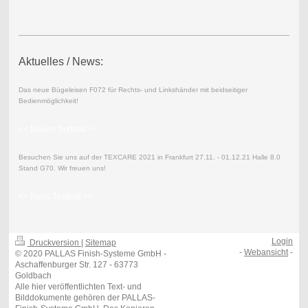
Aktuelles / News:
Das neue Bügeleisen F072 für Rechts- und Linkshänder mit beidseitiger
Bedienmöglichkeit!
<< Neues Textfeld >>
Besuchen Sie uns auf der TEXCARE 2021 in Frankfurt 27.11. - 01.12.21 Halle 8.0
Stand G70. Wir freuen uns!
<< Nees Textfeld >>
Login
Druckversion
|
Sitemap
-
Webansicht
-
© 2020 PALLAS Finish-Systeme GmbH -
Aschaffenburger Str. 127 - 63773
Goldbach
Alle hier veröffentlichten Text- und
Bilddokumente gehören der PALLAS-