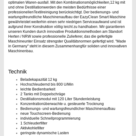
optimalen Waren-ausfall. Mit den Kombinationsmöglichkeiten,12 kg mit
und ohne Destillationwerden die meisten Bedürfnisse einer
professionellenTextilreinigung berücksichtigt. Der bedienungs- und
wartungsfreundliche Maschinenaufbau der EazyClean Smart Maschine
gewährleistet weiterhin einen sehr niedrigen Serviceaufwand und ist
aufgrund ihrer Konstruktion völlig leicht zu handhaben. Wir garantieren
unseren Kunden durch innovative Produktionsmethoden am Standort
Herten / NRW sowie professionelle Zulieferer, das die gefertigte
Maschineunter Einsatz strengster Qualitätsnormen gefertigt wird. "Made
in Germany" steht in diesem Zusammenhangfür soliden und innovativen
Maschinenbau.
Technik
Beladekapazität 12 kg
Hochschleudernd bis 800 U/Min
leichte Bedienbarkeit
2 Tanks mit Doppelschräge
Destillationsmodul mit 120 Liter Stundenleistung
Konzentrationüberwachte u. gesteuerte Trocknung
Bedienungs- und wartungsfreundlicher Maschinenaufbau
neue Touchscreen-Bedienung
individuelle Schnellprogrammierung
1 Schleuderfilter
Aktivkohlefilter
geringste dynamische Lasten