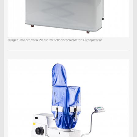
Kragen-Manschetten-Presse mit teflonbeschichteten Pressplatten!