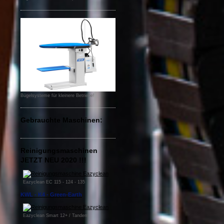
Bügelsysteme für kleinere Betriebe!
Gebrauchte Maschinen:
Reinigungsmaschinen
JETZT NEU 2020 !!!
Eazyclean EC 115 - 124 - 135
KWL - K4 - Green-Earth
Eazyclean Smart 12+ / Tandem