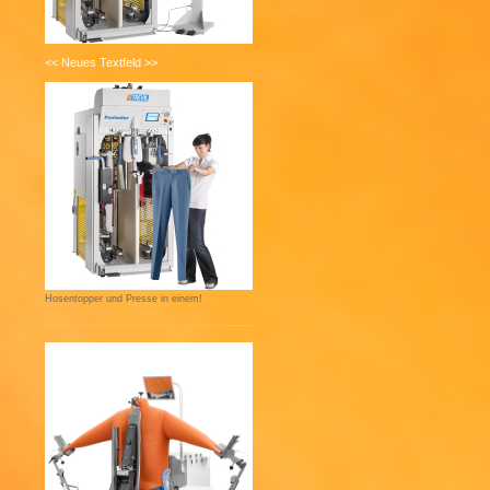
<< Neues Textfeld >>
Hosentopper und Presse in einem!