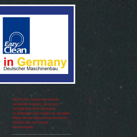
ACHTUNG: Diese Internetseite
verwendet Cookies, die es uns
ermöglichen, Ihren Aufenthalt
so angenehm wie möglich zu gestalten.
Wenn Sie den Besuch nun fortsetzen,
erklären Sie sich hiermit
einverstanden.