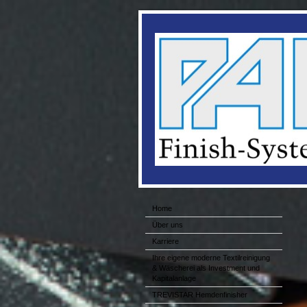
Home
Über uns
Karriere
Ihre eigene moderne Textilreinigung
& Wäscherei als Investment und
Kapitalanlage
TREVISTAR Hemdenfinisher