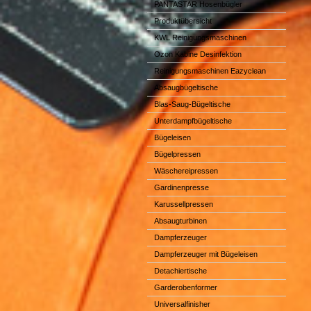
PANTASTAR Hosenbügler
Produktübersicht
KWL Reinigungsmaschinen
Ozon Kabine Desinfektion
Reinigungsmaschinen Eazyclean
Absaugbügeltische
Blas-Saug-Bügeltische
Unterdampfbügeltische
Bügeleisen
Bügelpressen
Wäschereipressen
Gardinenpresse
Karussellpressen
Absaugturbinen
Dampferzeuger
Dampferzeuger mit Bügeleisen
Detachiertische
Garderobenformer
Universalfinisher