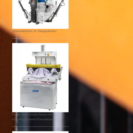
Universalfinisher für Obergarderobe!
Kragen-Manschetten-Presse mit
teflonbeschichteten Pressplatten!