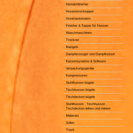
Hemdenfinisher
Hosenstrecktopper
Hosenautomaten
Finisher & Topper für Hussen
Waschmaschinen
Trockner
Mangeln
Dampferzeuger und Dampfkessel
Kassensysteme & Software
Verpackungsgeräte
Kompressoren
Stuhlhussen bügeln
Tischhussen bügeln
Tischdecken bügeln
Stuhlhussen , Tischhussen ,
Tischdecken leihen und mieten
Malavasi
Soltec
Trevil