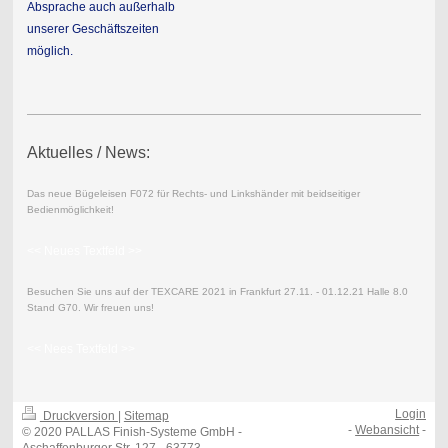
Absprache auch außerhalb
unserer Geschäftszeiten
möglich.
Aktuelles / News:
Das neue Bügeleisen F072 für Rechts- und Linkshänder mit beidseitiger
Bedienmöglichkeit!
<< Neues Textfeld >>
Besuchen Sie uns auf der TEXCARE 2021 in Frankfurt 27.11. - 01.12.21 Halle 8.0
Stand G70. Wir freuen uns!
<< Nees Textfeld >>
Login
Druckversion
|
Sitemap
-
Webansicht
-
© 2020 PALLAS Finish-Systeme GmbH -