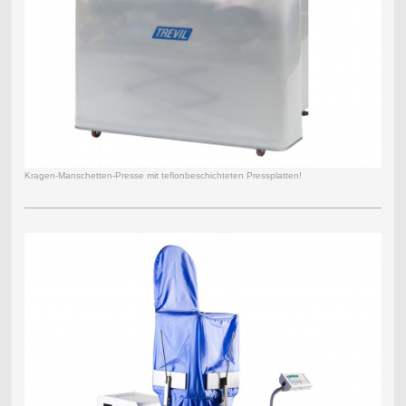
Kragen-Manschetten-Presse mit teflonbeschichteten Pressplatten!