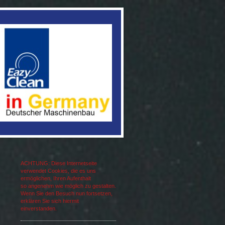
ACHTUNG: Diese Internetseite
verwendet Cookies, die es uns
ermöglichen, Ihren Aufenthalt
so angenehm wie möglich zu gestalten.
Wenn Sie den Besuch nun fortsetzen,
erklären Sie sich hiermit
einverstanden.