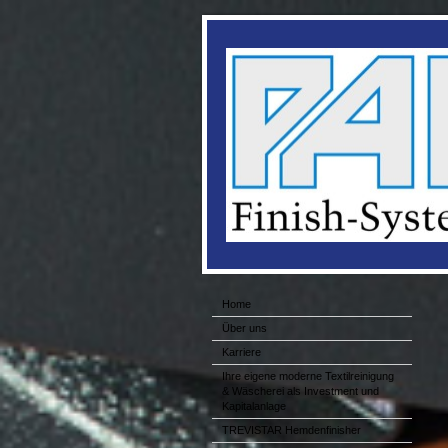
Home
Über uns
Karriere
Ihre eigene moderne Textilreinigung
& Wäscherei als Investment und
Kapitalanlage
TREVISTAR Hemdenfinisher