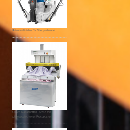
Universalfinisher für Obergarderobe!
Kragen-Manschetten-Presse mit
teflonbeschichteten Pressplatten!