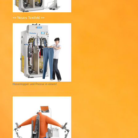
<< Neues Textfeld >>
Hosentopper und Presse in einem!