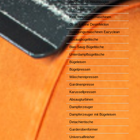
PANTASTAR Hosenbügler
Produktübersicht
KWL Reinigungsmaschinen
Ozon Kabine Desinfektion
Reinigungsmaschinen Eazyclean
Absaugbügeltische
Blas-Saug-Bügeltische
Unterdampfbügeltische
Bügeleisen
Bügelpressen
Wäschereipressen
Gardinenpresse
Karussellpressen
Absaugturbinen
Dampferzeuger
Dampferzeuger mit Bügeleisen
Detachiertische
Garderobenformer
Universalfinisher