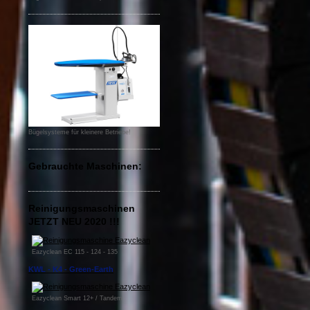
Bügelsysteme für kleinere Betriebe!
Gebrauchte Maschinen:
Reinigungsmaschinen
JETZT NEU 2020 !!!
Eazyclean EC 115 - 124 - 135
KWL - K4 - Green-Earth
Eazyclean Smart 12+ / Tandem