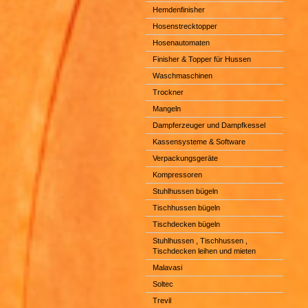
Hemdenfinisher
Hosenstrecktopper
Hosenautomaten
Finisher & Topper für Hussen
Waschmaschinen
Trockner
Mangeln
Dampferzeuger und Dampfkessel
Kassensysteme & Software
Verpackungsgeräte
Kompressoren
Stuhlhussen bügeln
Tischhussen bügeln
Tischdecken bügeln
Stuhlhussen , Tischhussen ,
Tischdecken leihen und mieten
Malavasi
Soltec
Trevil