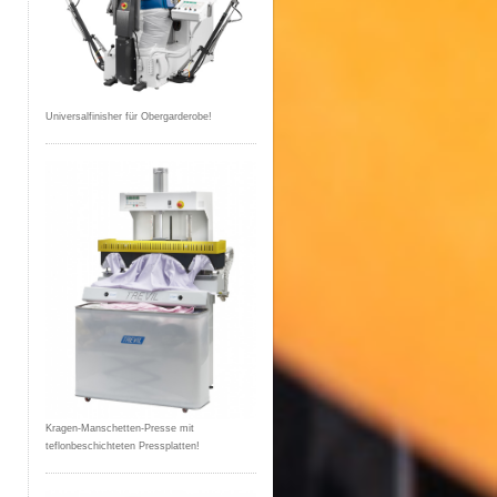
Universalfinisher für Obergarderobe!
Kragen-Manschetten-Presse mit
teflonbeschichteten Pressplatten!