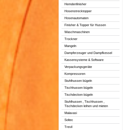
Hemdenfinisher
Hosenstrecktopper
Hosenautomaten
Finisher & Topper für Hussen
Waschmaschinen
Trockner
Mangeln
Dampferzeuger und Dampfkessel
Kassensysteme & Software
Verpackungsgeräte
Kompressoren
Stuhlhussen bügeln
Tischhussen bügeln
Tischdecken bügeln
Stuhlhussen , Tischhussen ,
Tischdecken leihen und mieten
Malavasi
Soltec
Trevil