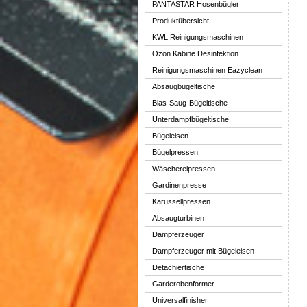
PANTASTAR Hosenbügler
Produktübersicht
KWL Reinigungsmaschinen
Ozon Kabine Desinfektion
Reinigungsmaschinen Eazyclean
Absaugbügeltische
Blas-Saug-Bügeltische
Unterdampfbügeltische
Bügeleisen
Bügelpressen
Wäschereipressen
Gardinenpresse
Karussellpressen
Absaugturbinen
Dampferzeuger
Dampferzeuger mit Bügeleisen
Detachiertische
Garderobenformer
Universalfinisher