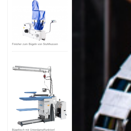
Finisher zum Bügeln von Stuhlhussen
Bügeltisch mit Unterdampffunktion!