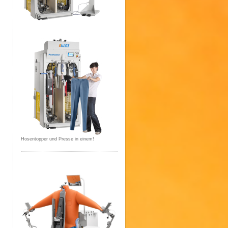
<< Neues Textfeld >>
Hosentopper und Presse in einem!