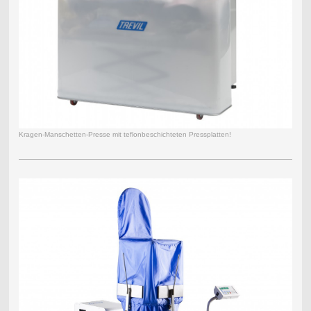
Kragen-Manschetten-Presse mit teflonbeschichteten Pressplatten!